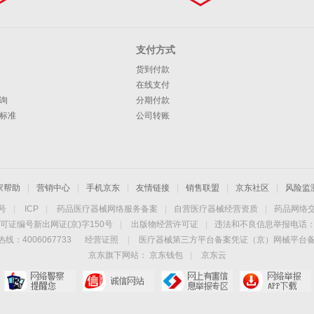
支付方式
货到付款
在线支付
询
分期付款
标准
公司转账
家帮助
|
营销中心
|
手机京东
|
友情链接
|
销售联盟
|
京东社区
|
风险监
4号
|
ICP
|
药品医疗器械网络服务备案
|
自营医疗器械经营资质
|
药品网络
可证编号新出网证(京)字150号
|
出版物经营许可证
|
违法和不良信息举报电话：40
线：4006067733
经营证照
|
医疗器械第三方平台备案凭证（京）网械平台备字（
京东旗下网站：
京东钱包
|
京东云