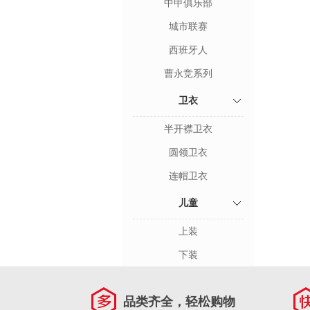
中甲俱乐部
城市联赛
西班牙人
曹永竞系列
卫衣
半开襟卫衣
圆领卫衣
连帽卫衣
儿童
上装
下装
品类齐全，轻松购物