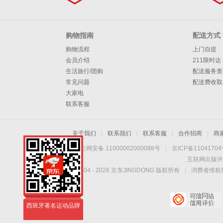
购物指南
配送方式
购物流程
上门自提
会员介绍
211限时达
生活旅行/团购
配送服务查
常见问题
配送费收取
大家电
联系客服
关于我们
|
联系我们
|
联系客服
|
合作招商
|
商
京公网安备 11000002000088号
|
京ICP备1104170
互联网出版许
Copyright © 2004 -
2026
京东JINGDONG 版权所有
|
消费者维权热
NEVER GIVE UP
西班牙著名运动品牌
NEVER GIVE UP
西班牙著名运动品牌