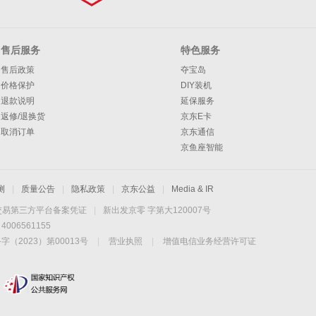
售后服务
特色服务
售后政策
夺宝岛
价格保护
DIY装机
退款说明
延保服务
返修/退换货
京东E卡
取消订单
京东通信
京鱼座智能
测
|
质量公告
|
隐私政策
|
京东公益
|
Media & IR
交易第三方平台备案凭证
|
新出发京零 字第大120007号
06561155
2023）第00013号
|
营业执照
|
增值电信业务经营许可证