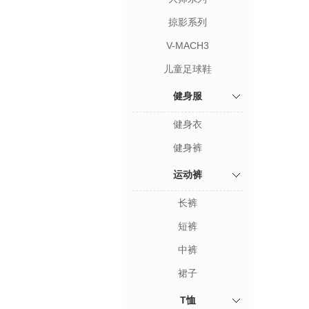
掠影系列
V-MACH3
儿童足球鞋
健身服
健身衣
健身裤
运动裤
长裤
短裤
中裤
裙子
T恤