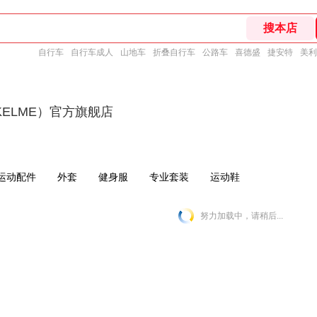
自行车
自行车成人
山地车
折叠自行车
公路车
喜德盛
捷安特
美利
ELME）官方旗舰店
运动配件
外套
健身服
专业套装
运动鞋
努力加载中，请稍后...