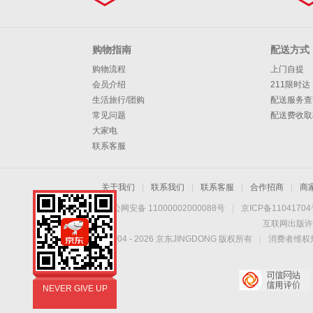
购物指南
配送方式
购物流程
上门自提
会员介绍
211限时达
生活旅行/团购
配送服务查
常见问题
配送费收取
大家电
联系客服
关于我们
|
联系我们
|
联系客服
|
合作招商
|
商
京公网安备 11000002000088号
|
京ICP备1104170
互联网出版许
Copyright © 2004 -
2026
京东JINGDONG 版权所有
|
消费者维权热
NEVER GIVE UP
西班牙著名运动品牌
NEVER GIVE UP
西班牙著名运动品牌