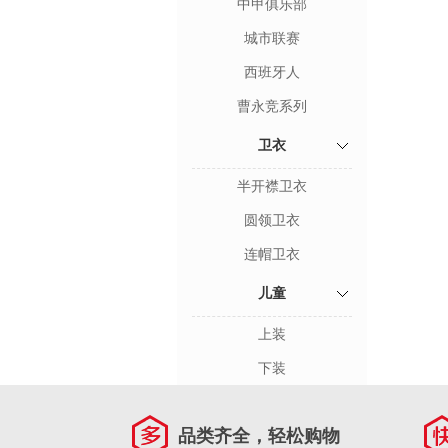
中甲俱乐部
城市联赛
西班牙人
曹永竞系列
卫衣
半开襟卫衣
圆领卫衣
连帽卫衣
儿童
上装
下装
品类齐全，轻松购物