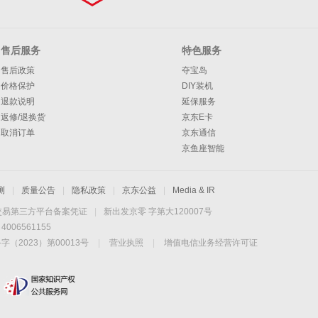
售后服务
特色服务
售后政策
夺宝岛
价格保护
DIY装机
退款说明
延保服务
返修/退换货
京东E卡
取消订单
京东通信
京鱼座智能
测
|
质量公告
|
隐私政策
|
京东公益
|
Media & IR
交易第三方平台备案凭证
|
新出发京零 字第大120007号
06561155
2023）第00013号
|
营业执照
|
增值电信业务经营许可证