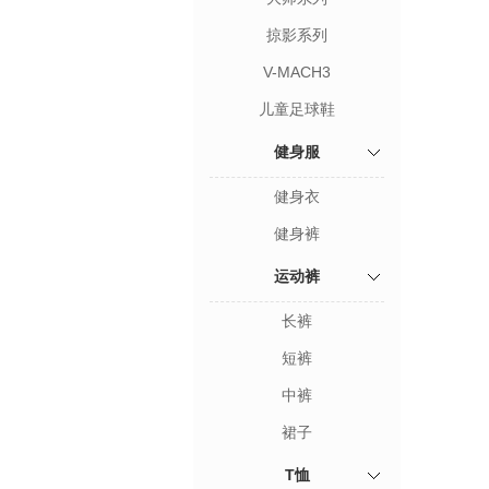
掠影系列
V-MACH3
儿童足球鞋
健身服
健身衣
健身裤
运动裤
长裤
短裤
中裤
裙子
T恤