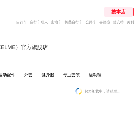
自行车
自行车成人
山地车
折叠自行车
公路车
喜德盛
捷安特
美利
ELME）官方旗舰店
运动配件
外套
健身服
专业套装
运动鞋
努力加载中，请稍后...