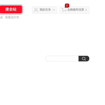
0
我的京东
去购物车结算
达
凤凰自行车