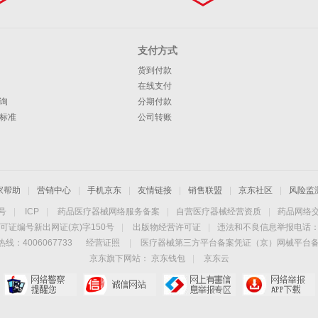
支付方式
货到付款
在线支付
询
分期付款
标准
公司转账
家帮助
|
营销中心
|
手机京东
|
友情链接
|
销售联盟
|
京东社区
|
风险监
4号
|
ICP
|
药品医疗器械网络服务备案
|
自营医疗器械经营资质
|
药品网络
可证编号新出网证(京)字150号
|
出版物经营许可证
|
违法和不良信息举报电话：40
线：4006067733
经营证照
|
医疗器械第三方平台备案凭证（京）网械平台备字（
京东旗下网站：
京东钱包
|
京东云